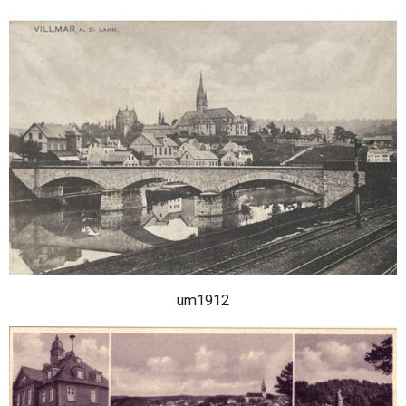
um1912